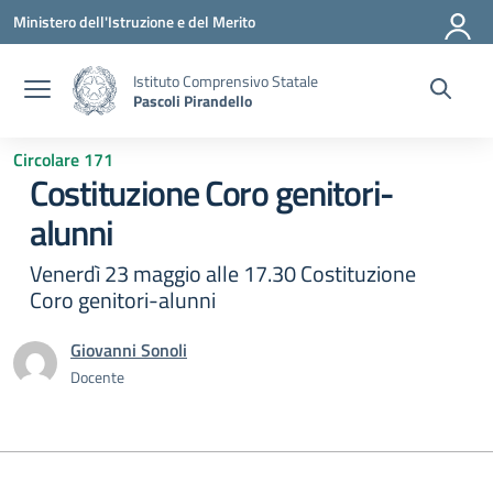
Vai ai contenuti
Vai al menu di navigazione
Vai al footer
Ministero dell'Istruzione e del Merito
Istituto Comprensivo Statale
Pascoli Pirandello
Circolare 171
Costituzione Coro genitori-
alunni
Venerdì 23 maggio alle 17.30 Costituzione
Coro genitori-alunni
Giovanni Sonoli
Docente