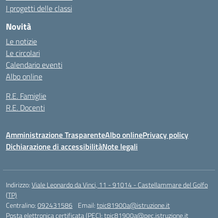
I progetti delle classi
Novità
Le notizie
Le circolari
Calendario eventi
Albo online
R.E. Famiglie
R.E. Docenti
Amministrazione Trasparente
Albo online
Privacy policy
Dichiarazione di accessibilità
Note legali
Indirizzo:
Viale Leonardo da Vinci, 11 - 91014 - Castellammare del Golfo
(TP)
Centralino:
092431586
Email:
tpic81900a@istruzione.it
Posta elettronica certificata (PEC):
tpic81900a@pec.istruzione.it