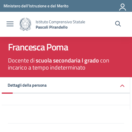
Vai ai contenuti
Vai al menu di navigazione
Vai al footer
Ministero dell'Istruzione e del Merito
Istituto Comprensivo Statale
Pascoli Pirandello
Francesca Poma
Docente di
scuola secondaria I grado
con
incarico a tempo indeterminato
Dettagli della persona