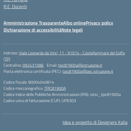
R.E. Docenti
Amministrazione Trasparente
Albo online
Privacy policy
Dichiarazione di accessibilità
Note legali
Indirizzo:
Viale Leonardo da Vinci, 11 - 91014 - Castellammare del Golfo
(TP)
Centralino:
092431586
Email:
tpic81900a@istruzione.it
Posta elettronica certificata (PEC):
tpic81900a@pec.istruzione.it
Codice fiscale: 80004040814
Codice meccanografico:
TPIC81900A
Codice Indice delle Pubbliche Amministrazioni (IPA): istsc_tpic81900a
Codice unico di fatturazione (CUF): UFB303
Idea e progetto di Designers Italia