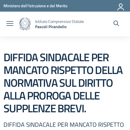
Vai ai contenuti
Vai al menu di navigazione
Vai al footer
Ministero dell'Istruzione e del Merito
Istituto Comprensivo Statale
Pascoli Pirandello
DIFFIDA SINDACALE PER
MANCATO RISPETTO DELLA
NORMATIVA SUL DIRITTO
ALLA PROROGA DELLE
SUPPLENZE BREVI.
DIFFIDA SINDACALE PER MANCATO RISPETTO