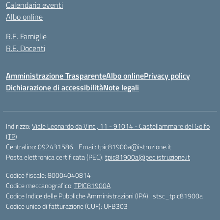
Calendario eventi
Albo online
R.E. Famiglie
R.E. Docenti
Amministrazione Trasparente
Albo online
Privacy policy
Dichiarazione di accessibilità
Note legali
Indirizzo:
Viale Leonardo da Vinci, 11 - 91014 - Castellammare del Golfo
(TP)
Centralino:
092431586
Email:
tpic81900a@istruzione.it
Posta elettronica certificata (PEC):
tpic81900a@pec.istruzione.it
Codice fiscale: 80004040814
Codice meccanografico:
TPIC81900A
Codice Indice delle Pubbliche Amministrazioni (IPA): istsc_tpic81900a
Codice unico di fatturazione (CUF): UFB303