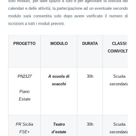
solo modulo, per dare spazio a tutti e per agevolare la stesura dei
calendari e delle attività; la partecipazione ad un eventuale secondo
modulo sarà consentita solo dopo avere verificato il numero di
iscrizioni a tutti i moduli previsti.
PROGETTO
MODULO
DURATA
CLASSI
COINVOLTE
P
N
2127
A scuola di
30h
Scuola
scacchi
secondaria
Piano
Estate
PR Sicilia
Teatro
30h
Scuola
FSE+
d’estate
secondaria