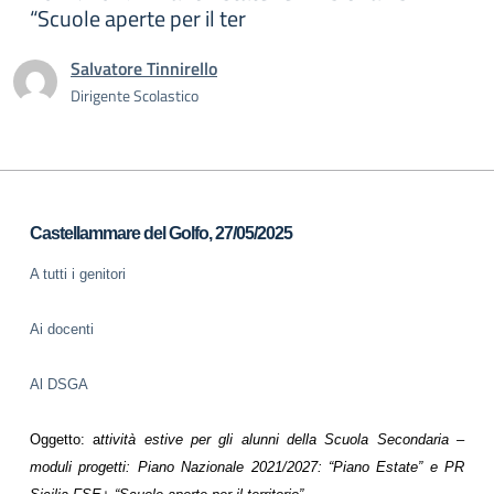
“Scuole aperte per il ter
Salvatore Tinnirello
Dirigente Scolastico
Castellammare del Golfo, 2
7
/05/2025
A tutti i genitori
Ai docenti
Al DSGA
Oggetto:
a
ttività
e
stive
per gli alunni della
S
cuola
Secondaria
–
moduli progetti:
Piano Nazionale 2021/2027:
“
Piano Estate” e PR